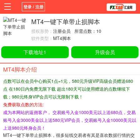
登录 / 注册
首页
新闻
观点
货币
学院
MT4一键下单带止损脚本
授权形势：
注册会员 所需点数：10
平台
指标EA
书籍
视频
软件类型：
MT4脚本
下载地址1
升级会员
MT4脚本介绍
点数可以在会员中心购买1点=1元，580元升级VIP高级会员赠送680
点 在180日内免费无限下载 超出180天可以使用赠送的点数继续下
载；980元终身VIP会员可以无限制下载！
免费获取点数的方法:
成为本网站的返佣客户， 交易账号入金1000美元以上送680点，交易
账号入金3000美金以上送580元VIP会员，交易账号入金10000美元以
上送980元终身会员！
MT4一键下单带止损脚本，很多短线交易者有其是喜欢数据行情的交