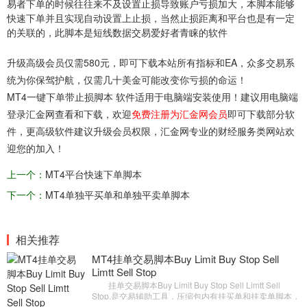
易者下单的时候往往来不及设置止损导致账户亏损加大，本脚本能够
快速下单并且实现自动设置上止损，当然止损距离和平台也是有一定
的关联的，此脚本是短线数据交易爱好者青睐的软件
升级高级会员仅需580元，即可下载本站所有指标和EA，众多交易系
统为你保驾护航，仅需几十美金可能改变你亏损的命运！
MT4一键下单带止损脚本 软件适用于电脑端安装使用！建议用电脑端
登录汇金网查看和下载，欢迎
免费注册为汇金网会员
即可下载部分软
件，更高级软件建议升级会员权限，汇金网专业的财经服务类网站欢
迎您的加入！
上一个：
MT4平台快速下单脚本
下一个：
MT4单独平买单和单独平卖单脚本
相关推荐
MT4挂单交易脚本Buy Limit Buy Stop Sell
Limtt Sell Stop
挂单交易脚本Buy Limit Buy Stop Sell Limtt Sell
Stop,是交易辅助工具，压缩包内有挂买单和挂卖单脚本，
此脚本执行后比如挂买单，当执行后在当前进一多单，然