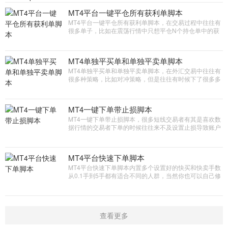
后在价格上方默认
MT4平台一键平仓所有获利单脚本
MT4平台一键平仓所有获利单脚本，在交易过程中往往有
很多单子，比如在震荡行情中只想平仓N个持仓单中的获
利单，这个脚本就非常的适合完全是短线交易者的得力助
手
MT4单独平买单和单独平卖单脚本
MT4单独平买单和单独平卖单脚本，在外汇交易中往往有
很多种策略，比如对冲策略，但是往往有时候下了很多多
单和空单当行情确立的时候需要平掉一方向的单子，手动
找到在平仓还是麻烦，那么这个软件就完全解决了你的烦
恼
MT4一键下单带止损脚本
MT4一键下单带止损脚本，很多短线交易者有其是喜欢数
据行情的交易者下单的时候往往来不及设置止损导致账户
亏损加大，本脚本能够快速下单并且实现自动设置上止
损，当然止损距离和平台也是有一定的关联的，此脚本是
短线数据交易爱好者青睐的软件
MT4平台快速下单脚本
MT4平台快速下单脚本内置多个设置好的快买和快卖手数
从0.1手到5手都有适合不同的人群，当然你也可以自己修
改手数，真正的交易辅助工具！
查看更多