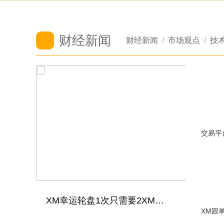
财经新闻
财经新闻
/
市场观点
/
技
4小时的黄金产品正式上线
XM幸运轮盘1次只需要2XMC即可有机会抽到10000 XMC