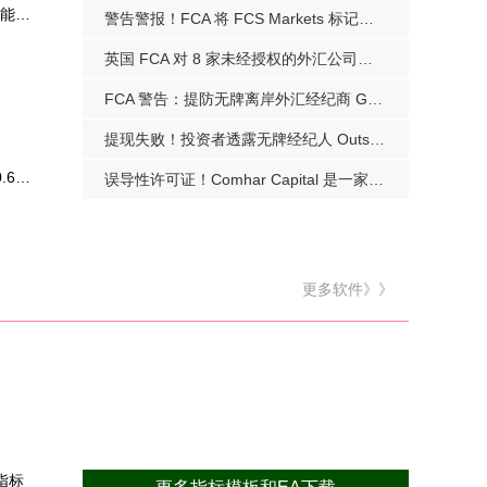
EUR/JPY 7.25当日内: 有上涨的可能，目标价位
警告警报！FCA 将 FCS Markets 标记为克隆经纪人
英国 FCA 对 8 家未经授权的外汇公司发出警告
FCA 警告：提防无牌离岸外汇经纪商 Gainmetafx
提现失败！投资者透露无牌经纪人 Outsmart 是一个骗局
NZD/USD 7.25当日内: 看跌，在 0.6264 之下
误导性许可证！Comhar Capital 是一家无牌外汇经纪商
更多软件》》
指标