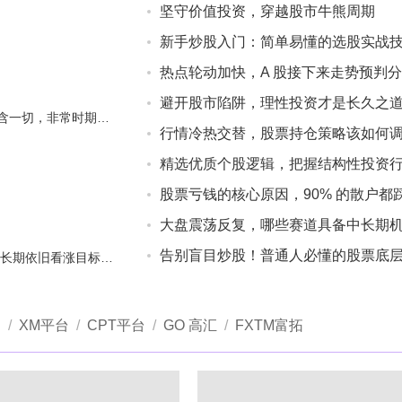
坚守价值投资，穿越股市牛熊周期
新手炒股入门：简单易懂的选股实战
热点轮动加快，A 股接下来走势预判
避开股市陷阱，理性投资才是长久之
价格包含一切，非常时期更应恪守自己的交易规则
行情冷热交替，股票持仓策略该如何
精选优质个股逻辑，把握结构性投资
大盘震荡反复，哪些赛道具备中长期
告别盲目炒股！普通人必懂的股票底
黄金 中长期依旧看涨目标位为1630.00
台
/
XM平台
/
CPT平台
/
GO 高汇
/
FXTM富拓