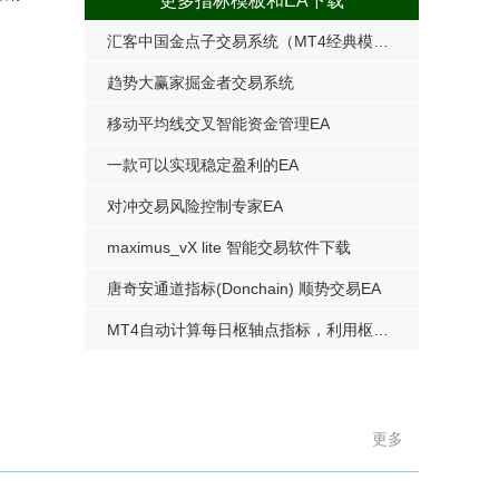
更多指标模板和EA下载
汇客中国金点子交易系统（MT4经典模板）
趋势大赢家掘金者交易系统
移动平均线交叉智能资金管理EA
本
硅谷神话V4.0一款基于趋势均线策略的EA
一款可以实现稳定盈利的EA
对冲交易风险控制专家EA
maximus_vX lite 智能交易软件下载
唐奇安通道指标(Donchain) 顺势交易EA
MT4自动计算每日枢轴点指标，利用枢轴线进行交易
更多