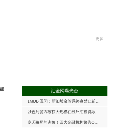
更多
AUD/JPY 7.25当日内: 有上涨的可能，目标价位
汇金网曝光台
1MDB 丑闻：新加坡金管局终身禁止前高盛董事总经理
以色列警方破获大规模在线外汇投资欺诈案，逮捕六人
庞氏骗局的迹象！四大金融机构警告OmegaPro