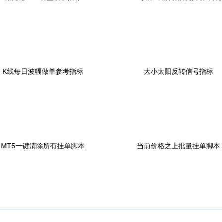
根据蜡烛线变化编写的智能交易软件
MT4一键下单带止损脚
K线每日波幅做单参考指标
大小太阳反转信号指标
MT5一键清除所有挂单脚本
当前价格之上批量挂单脚本