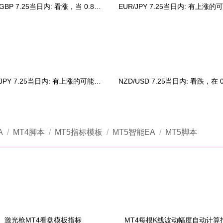
EUR/GBP 7.25当日内: 看涨，当 0.8488 未被跌
GBP/JPY 7.25当日内: 有上涨的可能，目标价位
A
/
MT4脚本
/
MT5指标模板
/
MT5智能EA
/
MT5脚本
激光枪MT4看盘模板指标
MT4每根K线波动幅度自动计算