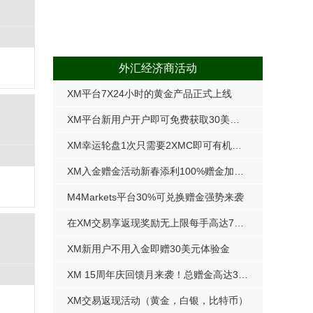
外汇经济商活动
XM平台7X24小时的黄金产品正式上线
XM平台新用户开户即可免费获取30美元体验赠金盈利部分可提取
XM幸运轮盘1次只需要2XMC即可有机会抽到10000 XMC
XM入金赠金活动新春添利100%赠金加码领跑
M4Markets平台30%可兑换赠金强势来袭
在XM交易享返现奖励无上限每手高达7美元
XM新用户不用入金即赠30美元体验金
XM 15周年庆回馈月来袭！总赠金高达30,000美元
XM交易返现活动（黄金，白银，比特币）