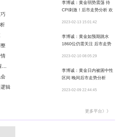
李博诚：黄金弱势震荡 待
CPI刺激！后市走势分析 欢
技巧
迎交流
2023-02-13 15:01:42
分析
道
李博诚：黄金如预期跳水
1860位仍需关注 后市走势
调整
分析
行情
2023-02-10 08:05:29
股票亏钱的核心原因，90% 的散户都踩坑了
李博诚：黄金日内被困中性
机会
区间 晚间后市走势分析
层逻辑
2023-02-09 22:44:45
更多平台》》