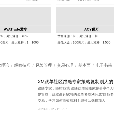
AVATrade爱华
ACY稀万
0%；外汇返佣：40%
黄金返佣：$0；外汇返佣：$0
0美元；最大杠杆：1：1000
最低入金：100美元；最大杠杆：1:500
术理论
/
经验技巧
/
风险管理
/
交易心理
/
基本面
/
电子书籍
XM跟
跟随专家，随时随地 跟随优质策略或是分享个人
易策略，赚取高达50%的跟单者盈利分成*跟随专
交易，学习如何高效获利！您可以选择加入
2023-10-12 21:15:57