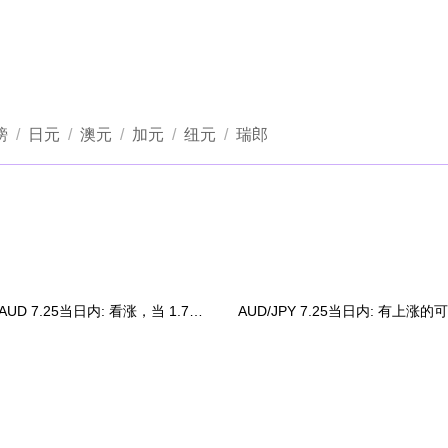
1
2
3
4
镑
/
日元
/
澳元
/
加元
/
纽元
/
瑞郎
GBP/AUD 7.25当日内: 看涨，当 1.7285 为支撑