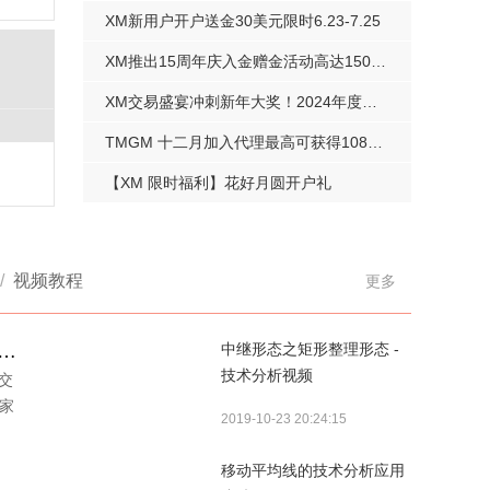
XM新用户开户送金30美元限时6.23-7.25
XM推出15周年庆入金赠金活动高达15000美元
XM交易盛宴冲刺新年大奖！2024年度超级挑战赛
TMGM 十二月加入代理最高可获得108万现金奖励
【XM 限时福利】花好月圆开户礼
/
视频教程
更多
单社区跟随专家策略复制别人的成功
中继形态之矩形整理形态 -
技术分析视频
交
家
2019-10-23 20:24:15
移动平均线的技术分析应用