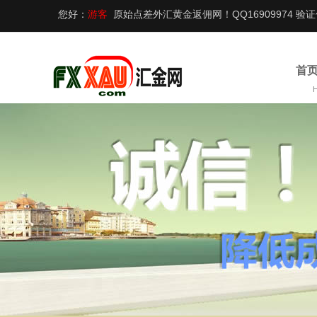
您好：
游客
原始点差外汇黄金返佣网！QQ16909974 验
首页