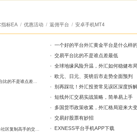
术指标EA
/
优惠活动
/
返佣平台
/
安卓手机MT4
一个好的平台外汇黄金平台是什么样
交易平台比的不是谁点差最低
全球地缘风险升温，外汇如何稳健布
欧元、日元、英镑后市走势全面预判
交易平台比的不是谁点差最低
别再踩坑！外汇投资常见误区深度拆
短线外汇交易实战策略，简单易上手
多国货币政策收紧，外汇格局迎来大
交易好股票有妙招
M4Markets平台30%可兑换赠金强势来袭
XM平台超低点差
EXNESS平台手机APP下载
XM跟单社区复制高手的交易跟随专家策略玩转