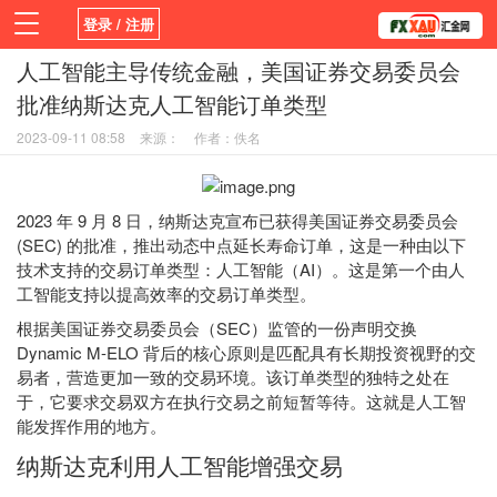
登录 / 注册
人工智能主导传统金融，美国证券交易委员会
首页
新闻
观点
货币
学院
批准纳斯达克人工智能订单类型
平台
指标EA
书籍
视频
2023-09-11 08:58
来源：
作者：佚名
2023 年 9 月 8 日，纳斯达克宣布已获得美国证券交易委员会
(SEC) 的批准，推出动态中点延长寿命订单，这是一种由以下
技术支持的交易订单类型：人工智能（AI）。这是第一个由人
工智能支持以提高效率的交易订单类型。
根据美国证券交易委员会（SEC）监管的一份声明交换
Dynamic M-ELO 背后的核心原则是匹配具有长期投资视野的交
易者，营造更加一致的交易环境。该订单类型的独特之处在
于，它要求交易双方在执行交易之前短暂等待。这就是人工智
能发挥作用的地方。
纳斯达克利用人工智能增强交易