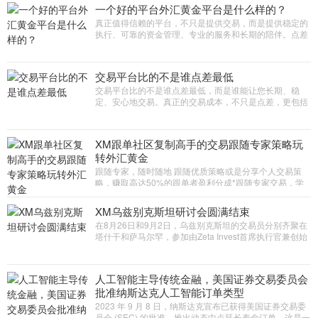
一个好的平台外汇黄金平台是什么样的？
真正值得信赖的平台，不只是提供交易，而是提供稳定的
执行、可靠的资金管理、专业的服务和长期的陪伴。点差
只是价格，价值才是决定您长期交易体验的关键。
交易平台比的不是谁点差最低
交易平台比的不是谁点差最低，而是谁能让您长期、稳
定、安心地交易。真正的交易成本，不只是点差，更包括
执行速度、滑点、稳定性和资金安全
XM跟单社区复制高手的交易跟随专家策略玩
转外汇黄金
跟随专家，随时随地 跟随优质策略或是分享个人交易策
略，赚取高达50%的跟单者盈利分成*跟随专家交易，学
习如何高效获利！您可以选择加入跟单社区，追踪并复制
专家交易头寸，或分享个人
XM乌兹别克斯坦研讨会圆满结束
在8月26日和9月2日，乌兹别克斯坦的交易员分别齐聚在
塔什干和萨马尔罕，参加由Zeta Invest首席执行官兼创始
人Jamshid Karimov主持题为黄金交易创造稳定收益的精
彩研讨会。研讨
人工智能主导传统金融，美国证券交易委员会
批准纳斯达克人工智能订单类型
2023 年 9 月 8 日，纳斯达克宣布已获得美国证券交易委
员会 (SEC) 的批准，推出动态中点延长寿命订单，这是一